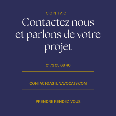
CONTACT
Contactez nous
et parlons de votre
projet
01 73 05 08 40
01 73 05 08 40
CONTACT@ASTENAVOCATS.COM
CONTACT@ASTENAVOCATS.COM
PRENDRE RENDEZ-VOUS
PRENDRE RENDEZ-VOUS