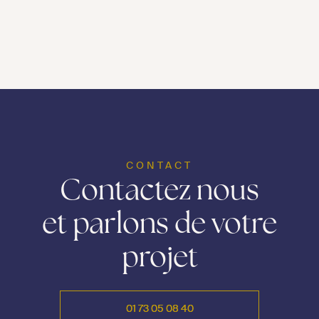
CONTACT
Contactez nous
et parlons de votre
projet
01 73 05 08 40
01 73 05 08 40