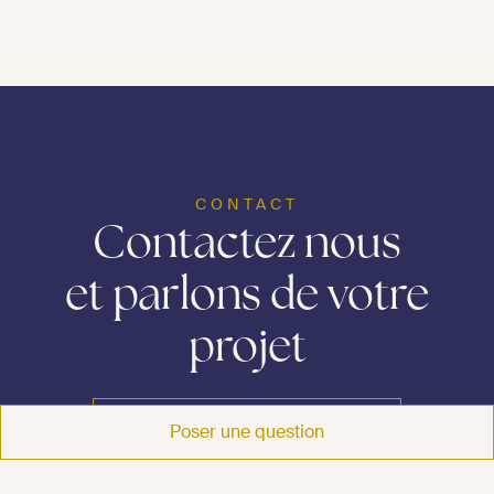
CONTACT
Contactez nous
et parlons de votre
projet
01 73 05 08 40
01 73 05 08 40
Poser une question