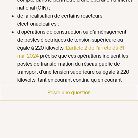
national (OIN) ;
de la réalisation de certains réacteurs
électronucléaires ;
d’opérations de construction ou d’aménagement
de postes électriques de tension supérieure ou
égale à 220 kilovolts.
L’article 2 de l’arrêté du 31
mai 2024
précise que ces opérations incluent les
postes de transformation du réseau public de
transport d'une tension supérieure ou égale à 220
kilovolts, tant en courant continu qu'en courant
alternatif, notamment ceux portés par la société
Poser une question
RTE en France métropolitaine continentale et les
gestionnaires compétents en Corse et dans les
départements et régions en outre-mer, ainsi que les
postes de répartition et les stations de conversion
lorsqu'ils intègrent un niveau de tension équivalent.