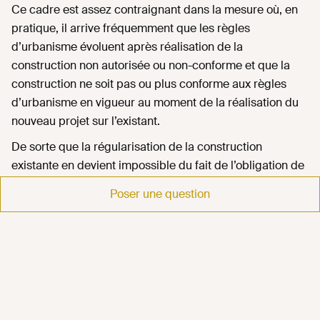
Ce cadre est assez contraignant dans la mesure où, en
pratique, il arrive fréquemment que les règles
d’urbanisme évoluent après réalisation de la
construction non autorisée ou non-conforme et que la
construction ne soit pas ou plus conforme aux règles
d’urbanisme en vigueur au moment de la réalisation du
nouveau projet sur l’existant.
De sorte que la régularisation de la construction
existante en devient impossible du fait de l’obligation de
régularisation.
Poser une question
Une prescription de 10 ans a donc été créée par l’
article
9 de la loi n°2006-872 du 13 juillet 2006 portant
engagement national pour le logement
(loi ENL),
désormais codifiée à l’
article L.421-9 du code de
l’urbanisme
.
Des exceptions à cette prescription sont toutefois