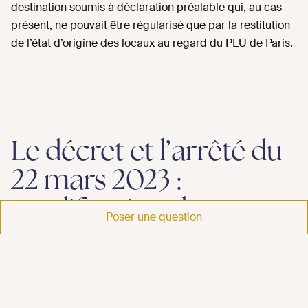
destination soumis à déclaration préalable qui, au cas
présent, ne pouvait être régularisé que par la restitution
de l’état d’origine des locaux au regard du PLU de Paris.
Le décret et l’arrêté du
22 mars 2023 :
modification de
Poser une question
plusieurs sous-
destinations et création
de la sous-destination