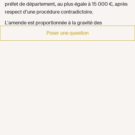
préfet de département, au plus égale à 15 000 €, après
respect d’une procédure contradictoire.
L'amende est proportionnée à la gravité des
manquements constatés et ne peut être prononcée plus
Poser une question
d'un an à compter de la constatation des manquements.
En cas de nouveau manquement dans un délai de trois
ans, le montant maximal de cette amende est porté à 25
000 €.
Conclusion
Le permis de diviser permet aux collectivités de
soumettre la création de logements à autorisation