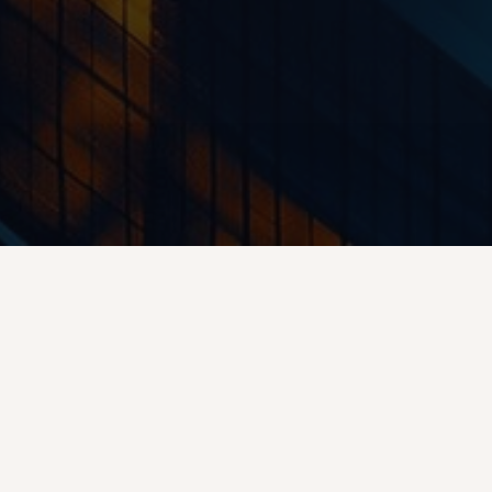
Aménagement de combles : dans quels cas
une autorisation d'urbanisme est-elle
nécessaire ?
Quand une déclaration préalable est-elle
obligatoire ?
Dans quels cas le permis de construire est-
il obligatoire ?
Quels risques en cas de travaux sans