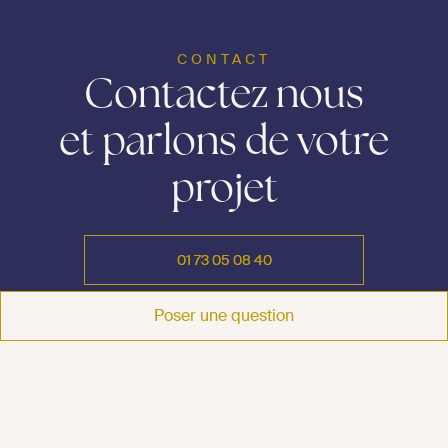
CONTACT
Contactez nous
et parlons de votre
projet
01 73 05 08 40
01 73 05 08 40
Poser une question
CONTACT@ASTENAVOCATS.COM
CONTACT@ASTENAVOCATS.COM
PRENDRE RENDEZ-VOUS
PRENDRE RENDEZ-VOUS