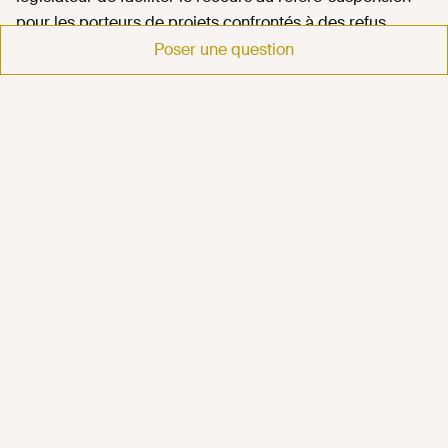
pour les porteurs de projets confrontés à des refus
d'autorisations d'urbanisme ou à des retraits
Poser une question
d'autorisations précédemment accordées.
Conclusion
La réforme issue de la loi du 26 novembre 2025
constitue une évolution majeure du contentieux de
l'urbanisme :
l'urgence est désormais présumée en cas de
référé-suspension contre un refus de permis ou
une opposition à déclaration préalable ;
cette présomption s'applique également aux