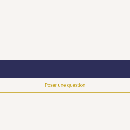
Poser une question
CONTACT
Contactez nous
et parlons de votre
projet