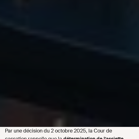
Par une décision du 2 octobre 2025, la Cour de
cassation rappelle que la
détermination de l’assiette